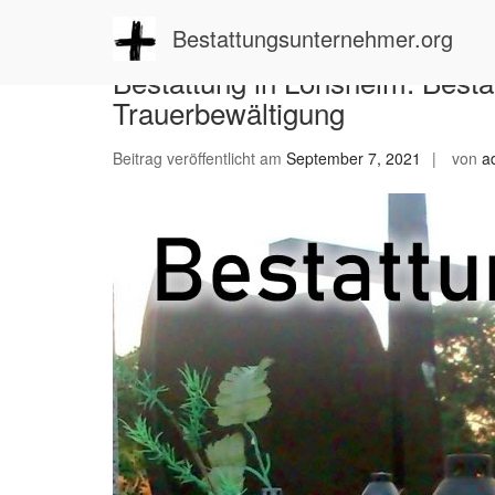
Zum
Inhalt
Bestattungsunternehmer.org
springen
Bestattung in Lonsheim: Besta
Trauerbewältigung
Beitrag veröffentlicht am
September 7, 2021
von
a