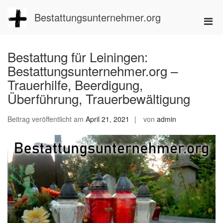
Zum
Inhalt
Bestattungsunternehmer.org
Pri
springen
Men
für
Bestattung für Leiningen:
mobi
Bestattungsunternehmer.org –
Ger
Trauerhilfe, Beerdigung,
Überführung, Trauerbewältigung
Beitrag veröffentlicht am
April 21, 2021
von
admin