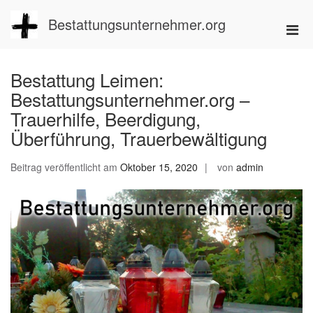
Zum
Inhalt
Bestattungsunternehmer.org
Pri
springen
Men
für
Bestattung Leimen:
mobi
Bestattungsunternehmer.org –
Ger
Trauerhilfe, Beerdigung,
Überführung, Trauerbewältigung
Beitrag veröffentlicht am
Oktober 15, 2020
von
admin