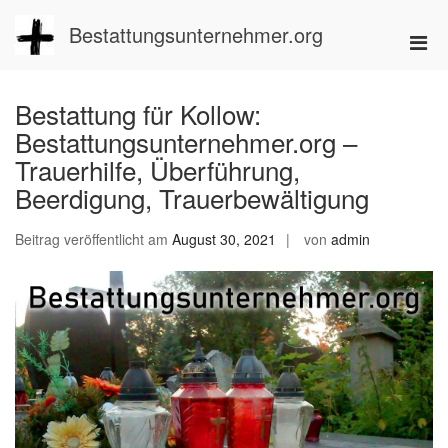
Zum
Inhalt
Bestattungsunternehmer.org
Pri
springen
Men
für
Bestattung für Kollow:
mobi
Bestattungsunternehmer.org –
Ger
Trauerhilfe, Überführung,
Beerdigung, Trauerbewältigung
Beitrag veröffentlicht am
August 30, 2021
von
admin