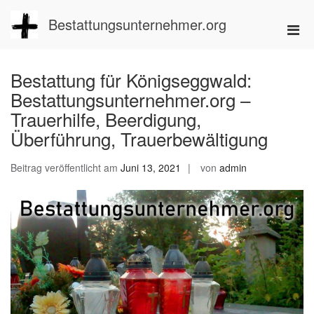
Zum
Inhalt
Bestattungsunternehmer.org
Pri
springen
Men
für
Bestattung für Königseggwald:
mobi
Bestattungsunternehmer.org –
Ger
Trauerhilfe, Beerdigung,
Überführung, Trauerbewältigung
Beitrag veröffentlicht am
Juni 13, 2021
von
admin