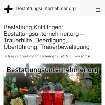
Zum
Inhalt
Bestattungsunternehmer.org
Pri
springen
Men
für
Bestattung Knittlingen:
mobi
Bestattungsunternehmer.org –
Ger
Trauerhilfe, Beerdigung,
Überführung, Trauerbewältigung
Beitrag veröffentlicht am
Dezember 9, 2015
von
admin