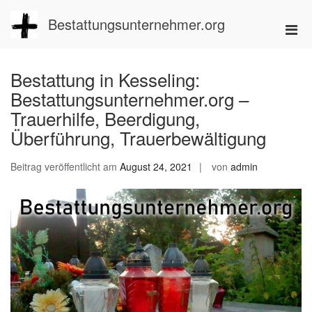
Zum
Inhalt
Bestattungsunternehmer.org
Pri
springen
Men
für
Bestattung in Kesseling:
mobi
Bestattungsunternehmer.org –
Ger
Trauerhilfe, Beerdigung,
Überführung, Trauerbewältigung
Beitrag veröffentlicht am
August 24, 2021
von
admin