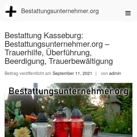
Zum
Inhalt
Bestattungsunternehmer.org
Pri
springen
Men
für
Bestattung Kasseburg:
mobi
Bestattungsunternehmer.org –
Ger
Trauerhilfe, Überführung,
Beerdigung, Trauerbewältigung
Beitrag veröffentlicht am
September 11, 2021
von
admin