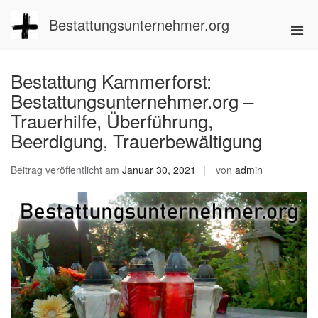
Zum
Inhalt
Bestattungsunternehmer.org
Pri
springen
Men
für
Bestattung Kammerforst:
mobi
Bestattungsunternehmer.org –
Ger
Trauerhilfe, Überführung,
Beerdigung, Trauerbewältigung
Beitrag veröffentlicht am
Januar 30, 2021
von
admin