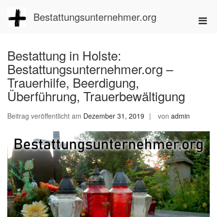
Zum
Inhalt
Bestattungsunternehmer.org
Pri
springen
Men
für
Bestattung in Holste:
mobi
Bestattungsunternehmer.org –
Ger
Trauerhilfe, Beerdigung,
Überführung, Trauerbewältigung
Beitrag veröffentlicht am
Dezember 31, 2019
von
admin