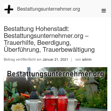
Zum
Inhalt
Bestattungsunternehmer.org
Pri
springen
Men
für
Bestattung Hohenstadt:
mobi
Bestattungsunternehmer.org –
Ger
Trauerhilfe, Beerdigung,
Überführung, Trauerbewältigung
Beitrag veröffentlicht am
Januar 21, 2021
von
admin