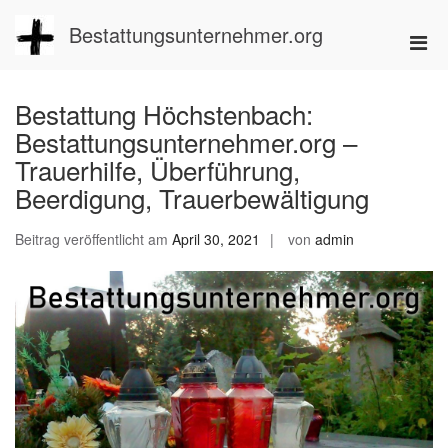
Zum
Inhalt
Bestattungsunternehmer.org
Pri
springen
Men
für
Bestattung Höchstenbach:
mobi
Bestattungsunternehmer.org –
Ger
Trauerhilfe, Überführung,
Beerdigung, Trauerbewältigung
Beitrag veröffentlicht am
April 30, 2021
von
admin