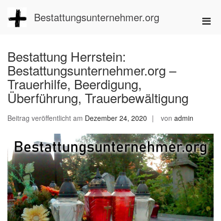
Zum
Inhalt
Bestattungsunternehmer.org
Pri
springen
Men
für
Bestattung Herrstein:
mobi
Bestattungsunternehmer.org –
Ger
Trauerhilfe, Beerdigung,
Überführung, Trauerbewältigung
Beitrag veröffentlicht am
Dezember 24, 2020
von
admin