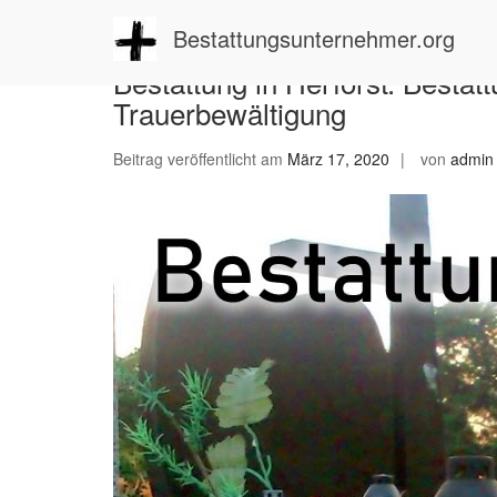
Zum
Inhalt
Bestattungsunternehmer.org
springen
Bestattung in Herforst: Besta
Trauerbewältigung
Beitrag veröffentlicht am
März 17, 2020
von
admin