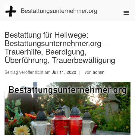
Zum
Inhalt
Bestattungsunternehmer.org
Pri
springen
Men
für
Bestattung für Hellwege:
mobi
Bestattungsunternehmer.org –
Ger
Trauerhilfe, Beerdigung,
Überführung, Trauerbewältigung
Beitrag veröffentlicht am
Juli 11, 2020
von
admin