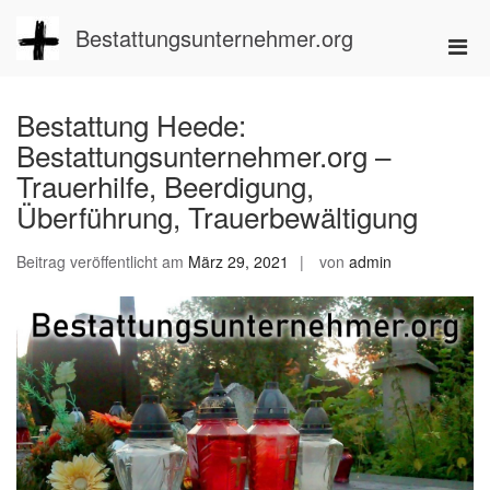
Zum
Inhalt
Bestattungsunternehmer.org
Pri
springen
Men
für
Bestattung Heede:
mobi
Bestattungsunternehmer.org –
Ger
Trauerhilfe, Beerdigung,
Überführung, Trauerbewältigung
Beitrag veröffentlicht am
März 29, 2021
von
admin