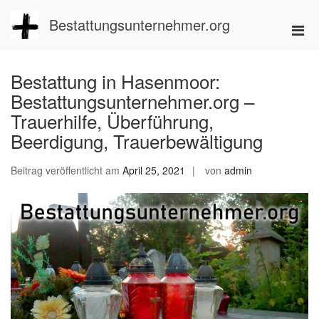
Zum
Inhalt
Bestattungsunternehmer.org
Pri
springen
Men
für
Bestattung in Hasenmoor:
mobi
Bestattungsunternehmer.org –
Ger
Trauerhilfe, Überführung,
Beerdigung, Trauerbewältigung
Beitrag veröffentlicht am
April 25, 2021
von
admin