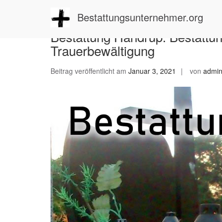
Zum
Inhalt
Bestattungsunternehmer.org
springen
Bestattung Handrup: Bestattun
Trauerbewältigung
Beitrag veröffentlicht am
Januar 3, 2021
von
admi