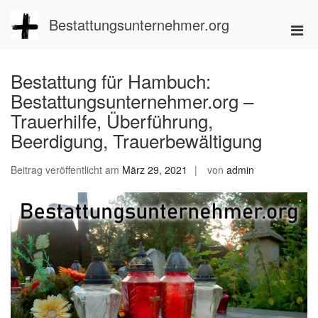
Zum
Inhalt
Bestattungsunternehmer.org
Pri
springen
Men
für
Bestattung für Hambuch:
mobi
Bestattungsunternehmer.org –
Ger
Trauerhilfe, Überführung,
Beerdigung, Trauerbewältigung
Beitrag veröffentlicht am
März 29, 2021
von
admin