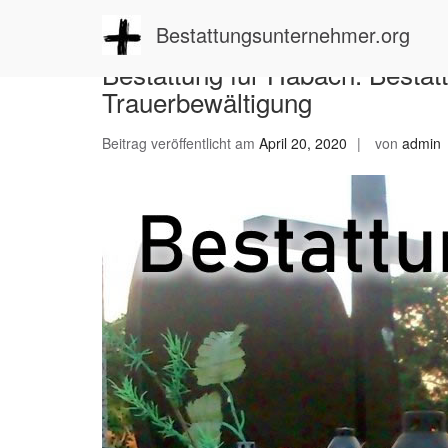
Zum
Inhalt
Bestattungsunternehmer.org
springen
Bestattung für Habach: Bestat
Trauerbewältigung
Beitrag veröffentlicht am
April 20, 2020
von
admin