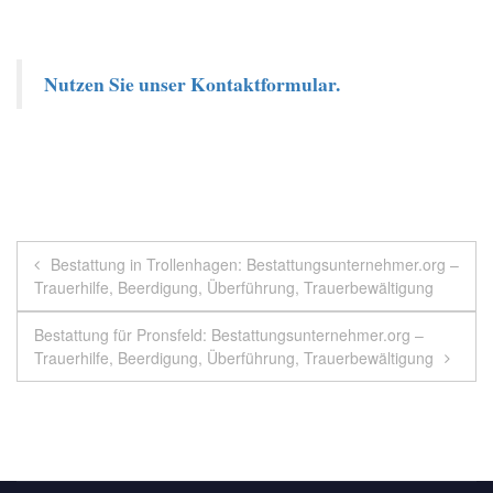
Nutzen Sie unser Kontaktformular.
Beitragsnavigation
Bestattung in Trollenhagen: Bestattungsunternehmer.org –
Trauerhilfe, Beerdigung, Überführung, Trauerbewältigung
Bestattung für Pronsfeld: Bestattungsunternehmer.org –
Trauerhilfe, Beerdigung, Überführung, Trauerbewältigung