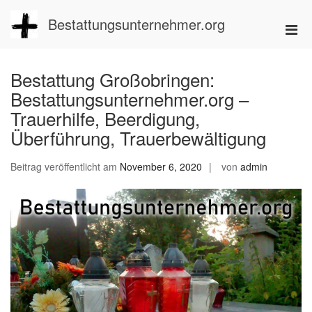
Zum
Inhalt
Bestattungsunternehmer.org
Pri
springen
Men
für
Bestattung Großobringen:
mobi
Bestattungsunternehmer.org –
Ger
Trauerhilfe, Beerdigung,
Überführung, Trauerbewältigung
Beitrag veröffentlicht am
November 6, 2020
von
admin