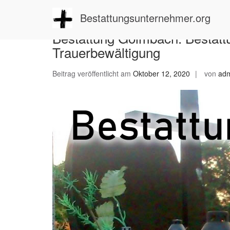
Zum
Inhalt
Bestattungsunternehmer.org
springen
Bestattung Golmbach: Bestattu
Trauerbewältigung
Beitrag veröffentlicht am
Oktober 12, 2020
von
ad