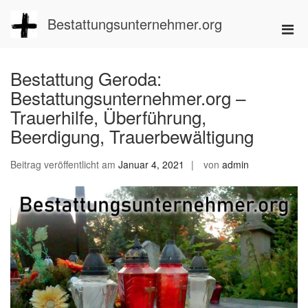
Zum
Inhalt
Bestattungsunternehmer.org
Pri
springen
Men
für
Bestattung Geroda:
mobi
Bestattungsunternehmer.org –
Ger
Trauerhilfe, Überführung,
Beerdigung, Trauerbewältigung
Beitrag veröffentlicht am
Januar 4, 2021
von
admin