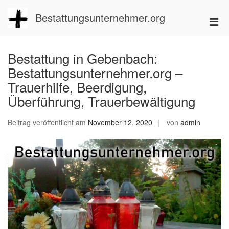
Zum
Inhalt
Bestattungsunternehmer.org
Pri
springen
Men
für
Bestattung in Gebenbach:
mobi
Bestattungsunternehmer.org –
Ger
Trauerhilfe, Beerdigung,
Überführung, Trauerbewältigung
Beitrag veröffentlicht am
November 12, 2020
von
admin