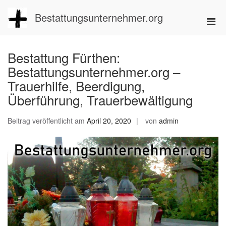
Zum
Inhalt
Bestattungsunternehmer.org
Pri
springen
Men
für
Bestattung Fürthen:
mobi
Bestattungsunternehmer.org –
Ger
Trauerhilfe, Beerdigung,
Überführung, Trauerbewältigung
Beitrag veröffentlicht am
April 20, 2020
von
admin