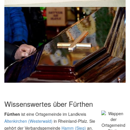
Wissenswertes über Fürthen
Fürthen
ist eine Ortsgemeinde im Landkreis
Altenkirchen (Westerwald)
in Rheinland-Pfalz. Sie
gehört der Verbandsgemeinde
Hamm (Sieg)
an.