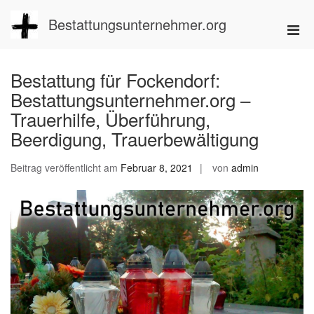
Zum
Inhalt
Bestattungsunternehmer.org
Pri
springen
Men
für
Bestattung für Fockendorf:
mobi
Bestattungsunternehmer.org –
Ger
Trauerhilfe, Überführung,
Beerdigung, Trauerbewältigung
Beitrag veröffentlicht am
Februar 8, 2021
von
admin