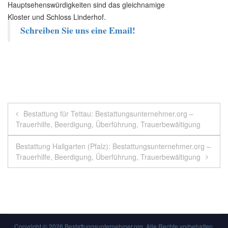
Hauptsehenswürdigkeiten sind das gleichnamige
Kloster und Schloss Linderhof.
Schreiben Sie uns eine Email!
Beitragsnavigation
Bestattung für Tettau: Bestattungsunternehmer.org –
Trauerhilfe, Beerdigung, Überführung, Trauerbewältigung
Bestattung Hallgarten (Pfalz): Bestattungsunternehmer.org –
Trauerhilfe, Beerdigung, Überführung, Trauerbewältigung
Copyright © 2026
Bestattungsunternehmer.org
. Alle Rechte vorbehalten.