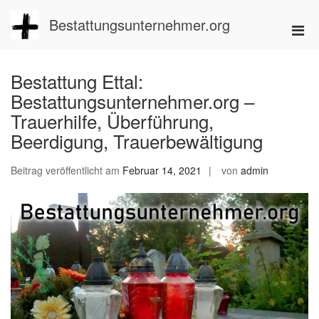
Zum
Inhalt
Bestattungsunternehmer.org
Pri
springen
Men
für
Bestattung Ettal:
mobi
Bestattungsunternehmer.org –
Ger
Trauerhilfe, Überführung,
Beerdigung, Trauerbewältigung
Beitrag veröffentlicht am
Februar 14, 2021
von
admin