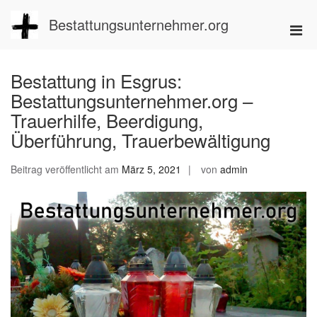
Zum
Inhalt
Bestattungsunternehmer.org
Pri
springen
Men
für
Bestattung in Esgrus:
mobi
Bestattungsunternehmer.org –
Ger
Trauerhilfe, Beerdigung,
Überführung, Trauerbewältigung
Beitrag veröffentlicht am
März 5, 2021
von
admin