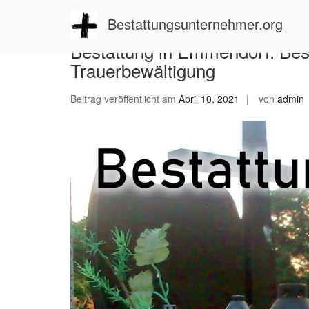
Zum
Inhalt
Bestattungsunternehmer.org
springen
Bestattung in Emmendorf: Best
Trauerbewältigung
Beitrag veröffentlicht am
April 10, 2021
von
admin