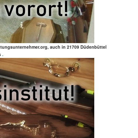
attungsunternehmer.org, auch in 21709 Düdenbüttel
s
.