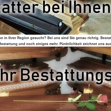
 in Ihrer Region gesucht? Bei uns sind Sie genau richtig. Best
ür Bestattung und noch einiges mehr. Pünktlichkeit zeichnet uns au