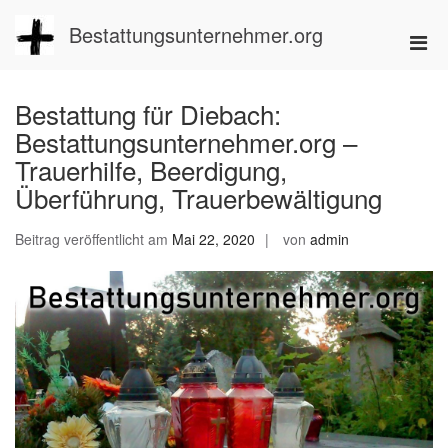
Zum
Inhalt
Bestattungsunternehmer.org
Pri
springen
Men
für
Bestattung für Diebach:
mobi
Bestattungsunternehmer.org –
Ger
Trauerhilfe, Beerdigung,
Überführung, Trauerbewältigung
Beitrag veröffentlicht am
Mai 22, 2020
von
admin