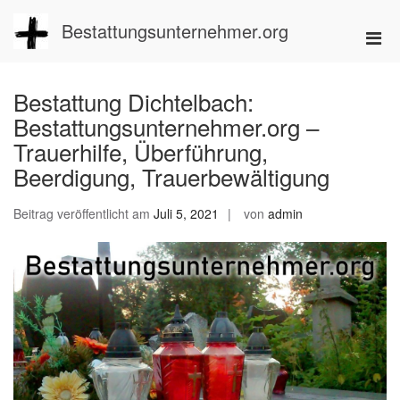
Zum
Inhalt
Bestattungsunternehmer.org
Pri
springen
Men
für
Bestattung Dichtelbach:
mobi
Bestattungsunternehmer.org –
Ger
Trauerhilfe, Überführung,
Beerdigung, Trauerbewältigung
Beitrag veröffentlicht am
Juli 5, 2021
von
admin