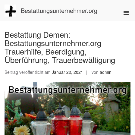
Zum
Inhalt
Bestattungsunternehmer.org
Pri
springen
Men
für
Bestattung Demen:
mobi
Bestattungsunternehmer.org –
Ger
Trauerhilfe, Beerdigung,
Überführung, Trauerbewältigung
Beitrag veröffentlicht am
Januar 22, 2021
von
admin