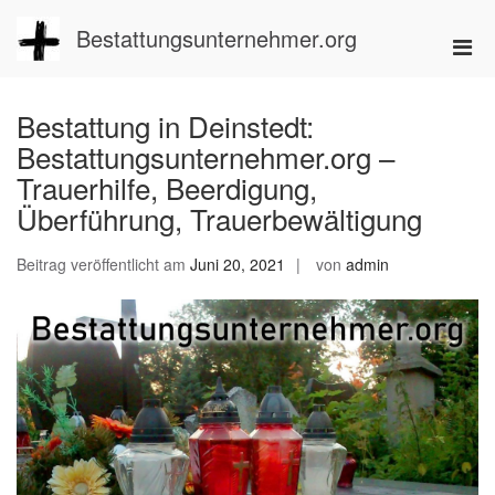
Zum
Inhalt
Bestattungsunternehmer.org
Pri
springen
Men
für
Bestattung in Deinstedt:
mobi
Bestattungsunternehmer.org –
Ger
Trauerhilfe, Beerdigung,
Überführung, Trauerbewältigung
Beitrag veröffentlicht am
Juni 20, 2021
von
admin