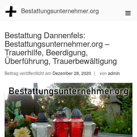
Zum
Inhalt
Bestattungsunternehmer.org
Pri
springen
Men
für
Bestattung Dannenfels:
mobi
Bestattungsunternehmer.org –
Ger
Trauerhilfe, Beerdigung,
Überführung, Trauerbewältigung
Beitrag veröffentlicht am
Dezember 28, 2020
von
admin