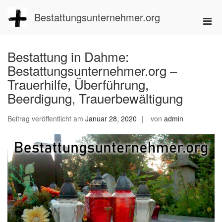
Zum
Inhalt
Bestattungsunternehmer.org
Pri
springen
Men
für
Bestattung in Dahme:
mobi
Bestattungsunternehmer.org –
Ger
Trauerhilfe, Überführung,
Beerdigung, Trauerbewältigung
Beitrag veröffentlicht am
Januar 28, 2020
von
admin