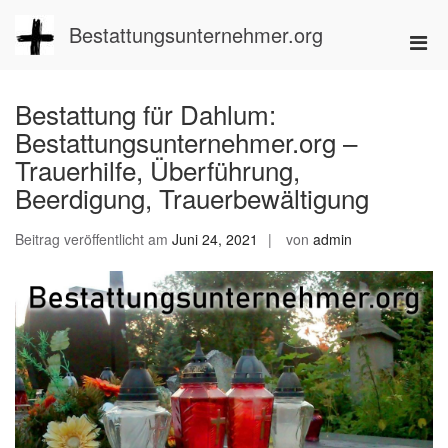
Zum
Inhalt
Bestattungsunternehmer.org
Pri
springen
Men
für
Bestattung für Dahlum:
mobi
Bestattungsunternehmer.org –
Ger
Trauerhilfe, Überführung,
Beerdigung, Trauerbewältigung
Beitrag veröffentlicht am
Juni 24, 2021
von
admin