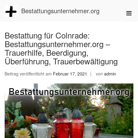
Zum
Inhalt
Bestattungsunternehmer.org
Pri
springen
Men
für
Bestattung für Colnrade:
mobi
Bestattungsunternehmer.org –
Ger
Trauerhilfe, Beerdigung,
Überführung, Trauerbewältigung
Beitrag veröffentlicht am
Februar 17, 2021
von
admin