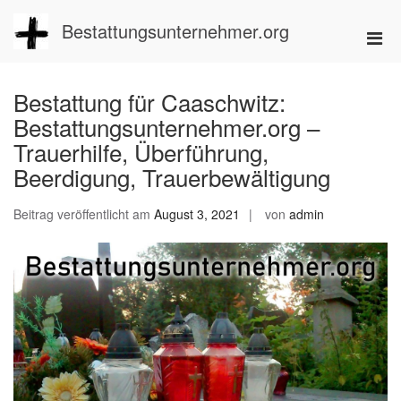
Zum
Inhalt
Bestattungsunternehmer.org
Pri
springen
Men
für
Bestattung für Caaschwitz:
mobi
Bestattungsunternehmer.org –
Ger
Trauerhilfe, Überführung,
Beerdigung, Trauerbewältigung
Beitrag veröffentlicht am
August 3, 2021
von
admin