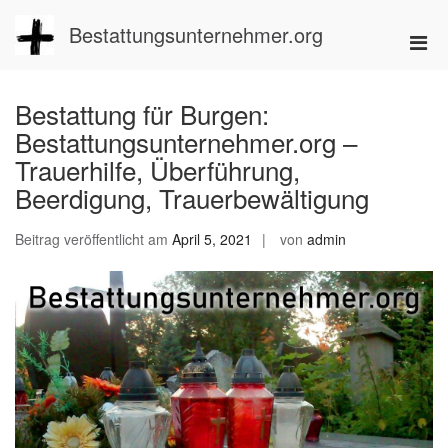
Zum
Inhalt
Bestattungsunternehmer.org
Pri
springen
Men
für
Bestattung für Burgen:
mobi
Bestattungsunternehmer.org –
Ger
Trauerhilfe, Überführung,
Beerdigung, Trauerbewältigung
Beitrag veröffentlicht am
April 5, 2021
von
admin