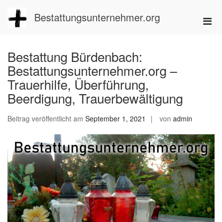
Zum
Inhalt
Bestattungsunternehmer.org
Pri
springen
Men
für
Bestattung Bürdenbach:
mobi
Bestattungsunternehmer.org –
Ger
Trauerhilfe, Überführung,
Beerdigung, Trauerbewältigung
Beitrag veröffentlicht am
September 1, 2021
von
admin