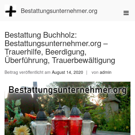
Zum
Inhalt
Bestattungsunternehmer.org
Pri
springen
Men
für
Bestattung Buchholz:
mobi
Bestattungsunternehmer.org –
Ger
Trauerhilfe, Beerdigung,
Überführung, Trauerbewältigung
Beitrag veröffentlicht am
August 14, 2020
von
admin