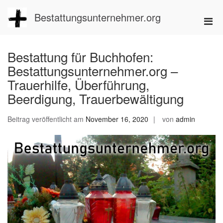
Zum
Inhalt
Bestattungsunternehmer.org
Pri
springen
Men
für
Bestattung für Buchhofen:
mobi
Bestattungsunternehmer.org –
Ger
Trauerhilfe, Überführung,
Beerdigung, Trauerbewältigung
Beitrag veröffentlicht am
November 16, 2020
von
admin