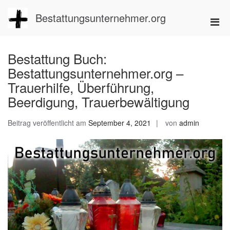
Zum
Inhalt
Bestattungsunternehmer.org
Pri
springen
Men
für
Bestattung Buch:
mobi
Bestattungsunternehmer.org –
Ger
Trauerhilfe, Überführung,
Beerdigung, Trauerbewältigung
Beitrag veröffentlicht am
September 4, 2021
von
admin