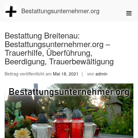
Zum
Inhalt
Bestattungsunternehmer.org
Pri
springen
Men
für
Bestattung Breitenau:
mobi
Bestattungsunternehmer.org –
Ger
Trauerhilfe, Überführung,
Beerdigung, Trauerbewältigung
Beitrag veröffentlicht am
Mai 18, 2021
von
admin