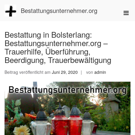
Zum
Inhalt
Bestattungsunternehmer.org
Pri
springen
Men
für
Bestattung in Bolsterlang:
mobi
Bestattungsunternehmer.org –
Ger
Trauerhilfe, Überführung,
Beerdigung, Trauerbewältigung
Beitrag veröffentlicht am
Juni 29, 2020
von
admin