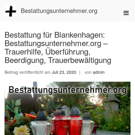
Zum
Inhalt
Bestattungsunternehmer.org
Pri
springen
Men
für
Bestattung für Blankenhagen:
mobi
Bestattungsunternehmer.org –
Ger
Trauerhilfe, Überführung,
Beerdigung, Trauerbewältigung
Beitrag veröffentlicht am
Juli 23, 2020
von
admin