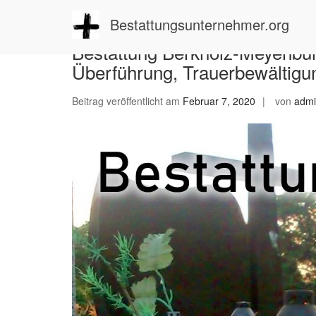
Zum
Inhalt
Bestattungsunternehmer.org
springen
Bestattung Berkholz-Meyenburg
Überführung, Trauerbewältigu
Beitrag veröffentlicht am
Februar 7, 2020
von
adm