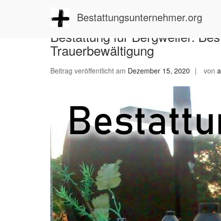
Zum
Inhalt
Bestattungsunternehmer.org
springen
Bestattung für Bergweiler: Be
Trauerbewältigung
Beitrag veröffentlicht am
Dezember 15, 2020
von
a