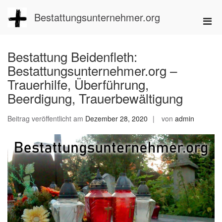
Zum
Inhalt
Bestattungsunternehmer.org
Pri
springen
Men
für
Bestattung Beidenfleth:
mobi
Bestattungsunternehmer.org –
Ger
Trauerhilfe, Überführung,
Beerdigung, Trauerbewältigung
Beitrag veröffentlicht am
Dezember 28, 2020
von
admin